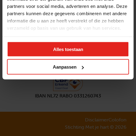
partners voor social media, adverteren en analyse. Deze
Volg ons
partners kunnen deze gegevens combineren met andere
Aanmelden
nieuwsbrief
informatie die u aan ze heeft verstrekt of die ze hebben
verzameld op basis van uw gebruik van hun services.
Alles toestaan
Aanpassen
IBAN NL72 RABO 0331260743
Disclaimer
Colofon
Stichting Met je hart © 2026