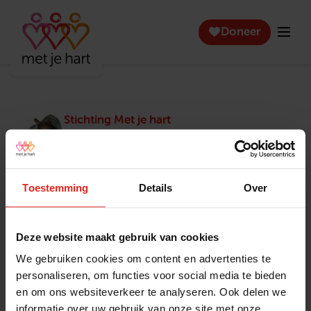
Doneer
Stichting Met je hart
Stichting Met je hart laat ouderen die zich
eenzaam voelen weer genieten en inspireert
anderen om ook in actie te komen. Trotse
winnaar van het Appeltje van Oranje.
Toestemming
Details
Over
Snel naar
Contact
Actuele vacatures
Contact
Deze website maakt gebruik van cookies
Lokale teams
Verantwoording
We gebruiken cookies om content en advertenties te
Pers en media
Klachtenprocedure
personaliseren, om functies voor social media te bieden
Jaarverslag 2025
Privacyverklaring
en om ons websiteverkeer te analyseren. Ook delen we
Opzeggen
informatie over uw gebruik van onze site met onze