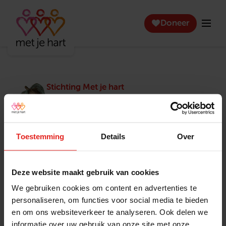
Doneer
Stichting Met je hart
Stichting Met je hart laat ouderen die zich
eenzaam voelen weer genieten en inspireert
anderen om ook in actie te komen. Trotse
winnaar van het Appeltje van Oranje.
Toestemming
Details
Over
Snel naar
Contact
Actuele vacatures
Contact
Deze website maakt gebruik van cookies
Lokale teams
Verantwoording
We gebruiken cookies om content en advertenties te
Pers en media
Klachtenprocedure
personaliseren, om functies voor social media te bieden
Jaarverslag 2025
Privacyverklaring
en om ons websiteverkeer te analyseren. Ook delen we
Opzeggen
informatie over uw gebruik van onze site met onze