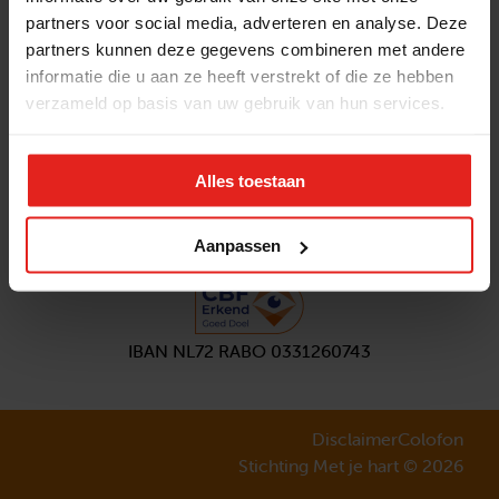
partners voor social media, adverteren en analyse. Deze
Volg ons
partners kunnen deze gegevens combineren met andere
Aanmelden
nieuwsbrief
informatie die u aan ze heeft verstrekt of die ze hebben
verzameld op basis van uw gebruik van hun services.
Alles toestaan
Aanpassen
IBAN NL72 RABO 0331260743
Disclaimer
Colofon
Stichting Met je hart © 2026