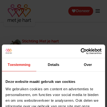
Doneer
Stichting Met je hart
Stichting Met je hart laat ouderen die zich
eenzaam voelen weer genieten en inspireert
anderen om ook in actie te komen. Trotse
winnaar van het Appeltje van Oranje.
Toestemming
Details
Over
Snel naar
Contact
Actuele vacatures
Contact
Deze website maakt gebruik van cookies
Lokale teams
Verantwoording
We gebruiken cookies om content en advertenties te
Pers en media
Klachtenprocedure
personaliseren, om functies voor social media te bieden
Jaarverslag 2025
Privacyverklaring
en om ons websiteverkeer te analyseren. Ook delen we
Opzeggen
informatie over uw gebruik van onze site met onze