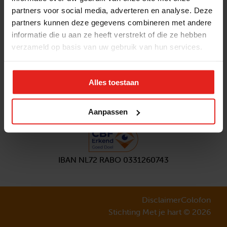
partners voor social media, adverteren en analyse. Deze
Volg ons
partners kunnen deze gegevens combineren met andere
Aanmelden
nieuwsbrief
informatie die u aan ze heeft verstrekt of die ze hebben
verzameld op basis van uw gebruik van hun services.
Alles toestaan
Aanpassen
IBAN NL72 RABO 0331260743
Disclaimer
Colofon
Stichting Met je hart © 2026