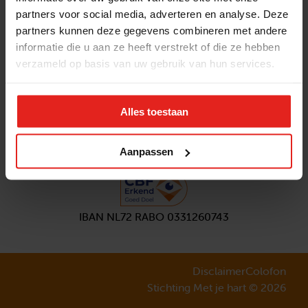
partners voor social media, adverteren en analyse. Deze
Volg ons
partners kunnen deze gegevens combineren met andere
Aanmelden
nieuwsbrief
informatie die u aan ze heeft verstrekt of die ze hebben
verzameld op basis van uw gebruik van hun services.
Alles toestaan
Aanpassen
IBAN NL72 RABO 0331260743
Disclaimer
Colofon
Stichting Met je hart © 2026