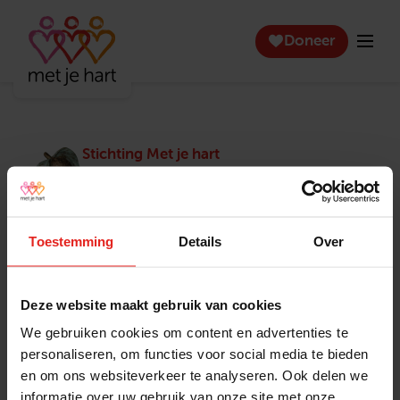
Doneer
Stichting Met je hart
Stichting Met je hart laat ouderen die zich
eenzaam voelen weer genieten en inspireert
anderen om ook in actie te komen. Trotse
winnaar van het Appeltje van Oranje.
Toestemming
Details
Over
Snel naar
Contact
Actuele vacatures
Contact
Deze website maakt gebruik van cookies
Lokale teams
Verantwoording
We gebruiken cookies om content en advertenties te
Pers en media
Klachtenprocedure
personaliseren, om functies voor social media te bieden
Jaarverslag 2025
Privacyverklaring
en om ons websiteverkeer te analyseren. Ook delen we
Opzeggen
informatie over uw gebruik van onze site met onze