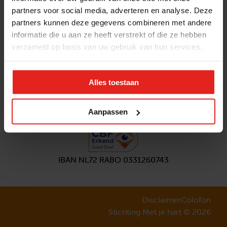
partners voor social media, adverteren en analyse. Deze
Volg ons
partners kunnen deze gegevens combineren met andere
Aanmelden
nieuwsbrief
informatie die u aan ze heeft verstrekt of die ze hebben
verzameld op basis van uw gebruik van hun services.
Alles toestaan
Aanpassen
IBAN NL72 RABO 0331260743
Disclaimer
Colofon
Stichting Met je hart © 2026