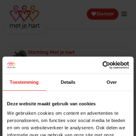
Doneer
Stichting Met je hart
Stichting Met je hart laat ouderen die zich
eenzaam voelen weer genieten en inspireert
anderen om ook in actie te komen. Trotse
winnaar van het Appeltje van Oranje.
Toestemming
Details
Over
Snel naar
Contact
Actuele vacatures
Contact
Deze website maakt gebruik van cookies
Lokale teams
Verantwoording
We gebruiken cookies om content en advertenties te
Pers en media
Klachtenprocedure
personaliseren, om functies voor social media te bieden
Jaarverslag 2025
Privacyverklaring
en om ons websiteverkeer te analyseren. Ook delen we
Opzeggen
informatie over uw gebruik van onze site met onze