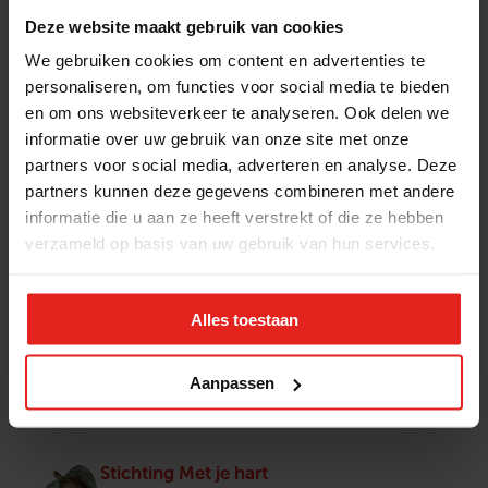
drukte zij een foto af waar ik met mijn
Deze website maakt gebruik van cookies
kinderen en kleinkinderen op sta en gaf het
We gebruiken cookies om content en advertenties te
hem. Wat een lief gebaar! Op die manier zijn
personaliseren, om functies voor social media te bieden
wij op negenduizend kilometer afstand toch
en om ons websiteverkeer te analyseren. Ook delen we
een beetje bij mijn vader. Zoiets kan je
informatie over uw gebruik van onze site met onze
bedenken, maat je moet het ook nog doen!”
partners voor social media, adverteren en analyse. Deze
partners kunnen deze gegevens combineren met andere
informatie die u aan ze heeft verstrekt of die ze hebben
verzameld op basis van uw gebruik van hun services.
Nieuwsgierig naar meer inspirerende verhalen?
Vrijwilligers
Ouderen
Alles toestaan
Doorverwijzers
Supporters
Aanpassen
Stichting Met je hart