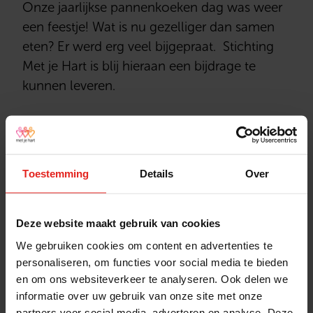
Onze jaarlijkse pannenkoeken dag was weer
een feestje! Wat is nu gezelliger dan samen
eten? Er werd erg veel bijgepraat. Stichting
Met je Hart is blij hieraan een bijdrage te
kunnen leveren.
Dank, dank voor deze feestelijke
Toestemming
Details
Over
topdag. Goed geregeld voor
zoveel mensen en luxe vervoer
Deze website maakt gebruik van cookies
met het treintje , thuis en uit. De
We gebruiken cookies om content en advertenties te
kersenpannenkoek was mijn
personaliseren, om functies voor social media te bieden
favoriet. Een geweldige
en om ons websiteverkeer te analyseren. Ook delen we
informatie over uw gebruik van onze site met onze
ontspanning in mijn solo-leven.
partners voor social media, adverteren en analyse. Deze