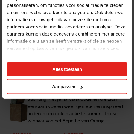
inmiddels al tegen lunchtijd.
personaliseren, om functies voor social media te bieden
Het was voor zowel de kinderen als de
en om ons websiteverkeer te analyseren. Ook delen we
informatie over uw gebruik van onze site met onze
ouderen een hele leuke en gezellige ochtend.
partners voor social media, adverteren en analyse. Deze
Wij als MJH kijken terug op een prettige
partners kunnen deze gegevens combineren met andere
samenwerking met het Filmhuis en de
informatie die u aan ze heeft verstrekt of die ze hebben
Adelbertusschool en dit past goed bij onze
verzameld op basis van uw gebruik van hun services.
wens om activiteiten met ouderen en
jongeren tesamen te doen.
Alles toestaan
Aanpassen
Stichting Met je hart
Stichting Met je hart laat ouderen die zich
eenzaam voelen weer genieten en inspireert
anderen om ook in actie te komen. Trotse
winnaar van het Appeltje van Oranje.