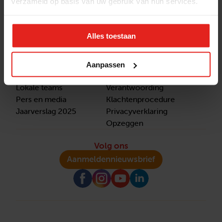
verzameld op basis van uw gebruik van hun services.
Stichting Met je hart laat ouderen die zich
eenzaam voelen weer genieten en inspireert
anderen om ook in actie te komen. Trotse
Alles toestaan
winnaar van het Appeltje van Oranje.
Snel naar
Contact
Aanpassen
Actuele vacatures
Contact
Lokale teams
Verantwoording
Pers en media
Klachtenprocedure
Jaarverslag 2025
Privacyverklaring
Opzeggen
Volg ons
Aanmelden
nieuwsbrief