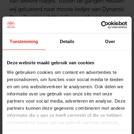
van lekkere hapjes. Tussen de gangen hebben
wij geluisterd naar mooie liedjes van Dynamic
Duo. Dankjewel
Mark Riemer, Muziek en
Theater
& Ramon voor jullie aanwezigheid.
En natuurlijk kwam de kerstman
Toestemming
Details
Over
hoogstpersoonlijk nog even langs.Onze
ouderen werden weer keurig opgehaald en
veilig naar huis gereden door Taxicentrale
Deze website maakt gebruik van cookies
Van der Bles. Kortom een hele geslaagde
We gebruiken cookies om content en advertenties te
middag samenzijn zo voor de kerstdagen.
personaliseren, om functies voor social media te bieden
en om ons websiteverkeer te analyseren. Ook delen we
informatie over uw gebruik van onze site met onze
partners voor social media, adverteren en analyse. Deze
Stichting Met je hart
partners kunnen deze gegevens combineren met andere
Stichting Met je hart laat ouderen die zich
informatie die u aan ze heeft verstrekt of die ze hebben
eenzaam voelen weer genieten en inspireert
verzameld op basis van uw gebruik van hun services.
anderen om ook in actie te komen. Trotse