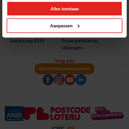
winnaar van het Appeltje van Oranje.
Alles toestaan
Snel naar
Contact
Actuele vacatures
Contact
Aanpassen
Lokale teams
Verantwoording
Pers en media
Klachtenprocedure
Jaarverslag 2025
Privacyverklaring
Opzeggen
Volg ons
Aanmelden
nieuwsbrief