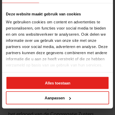
Franciscanessen van Charitas, met een focus
op het omzien naar elkaar en het zorgen
Deze website maakt gebruik van cookies
voor de medemens. Dit project sluit aan bij
We gebruiken cookies om content en advertenties te
de uitgangspunten van de katholieke sociale
personaliseren, om functies voor social media te bieden
en om ons websiteverkeer te analyseren. Ook delen we
leer, met nadruk op de waardigheid van de
informatie over uw gebruik van onze site met onze
mens, solidariteit, subsidiariteit en algemeen
partners voor social media, adverteren en analyse. Deze
welzijn.
partners kunnen deze gegevens combineren met andere
Wij zijn dankbaar voor deze samenwerking en
informatie die u aan ze heeft verstrekt of die ze hebben
kijken ernaar uit om samen met de Kerkelijke
verzameld op basis van uw gebruik van hun services.
Fundatie Zusters Franciscanessen van
Charitas een verschil te maken in het leven
Alles toestaan
van ouderen in onze gemeenschappen.
De Fundatie Charitas is een instelling die
Aanpassen
verbonden is aan de Rooms-Katholieke Kerk
en verantwoordelijk is voor het beheer van
het erfgoed van de Congregatie Zusters