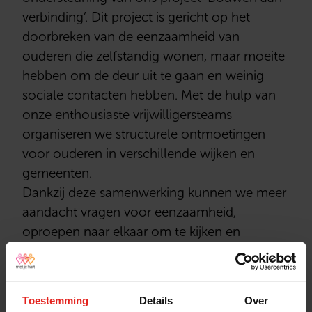
verbinding’. Dit project is gericht op het
doorbreken van de eenzaamheid van
ouderen die zelfstandig wonen, maar moeite
hebben om de deur uit te gaan en weinig
sociale contacten hebben. Met de hulp van
onze enthousiaste vrijwilligersteams
organiseren we structurele ontmoetingen
voor ouderen in verschillende wijken en
gemeenten.
Dankzij deze samenwerking kunnen we meer
aandacht vragen voor eenzaamheid,
oproepen naar elkaar om te kijken en
uitbreiden naar nieuwe gemeenten, waardoor
we nog meer ouderen kunnen bereiken.
Stichting Met je hart geeft invulling aan het
Toestemming
Details
Over
gedachtegoed van de Zusters