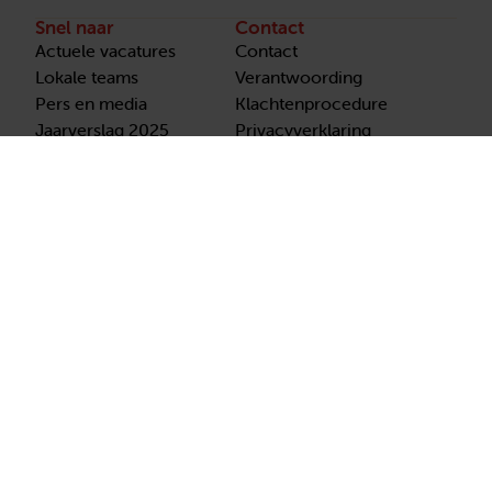
Snel naar
Contact
Actuele vacatures
Contact
Lokale teams
Verantwoording
Pers en media
Klachtenprocedure
Jaarverslag 2025
Privacyverklaring
Opzeggen
Volg ons
Aanmelden
nieuwsbrief