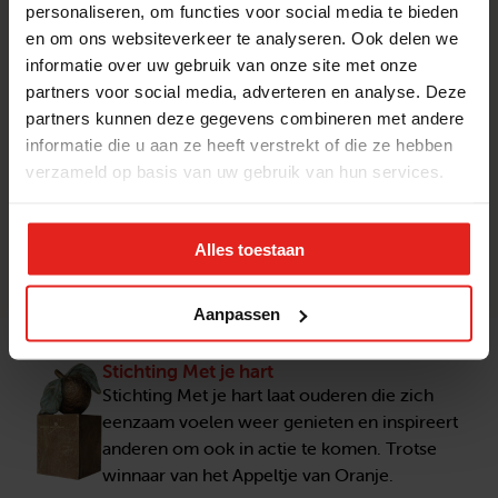
personaliseren, om functies voor social media te bieden
Achternaam
E-
en om ons websiteverkeer te analyseren. Ook delen we
mailadres
informatie over uw gebruik van onze site met onze
Nieuwsbrief
Ik blijf graag op de hoogte, stuur mij de Met je
partners voor social media, adverteren en analyse. Deze
hart nieuwsbrief (4 tot 6 keer per jaar)
partners kunnen deze gegevens combineren met andere
Verstuur
informatie die u aan ze heeft verstrekt of die ze hebben
verzameld op basis van uw gebruik van hun services.
We verwerken je donatie veilig volgens de
privacyvoorwaarden
.
Alles toestaan
Aanpassen
Stichting Met je hart
Stichting Met je hart laat ouderen die zich
eenzaam voelen weer genieten en inspireert
anderen om ook in actie te komen. Trotse
winnaar van het Appeltje van Oranje.