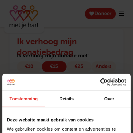
Doneer
Ik verhoog mijn
donatiebedrag
Ik verhoog mijn donatie met:
€10
€15
€25
Anders
Aanhef
Naam
Toestemming
Details
Over
Voornaam
Deze website maakt gebruik van cookies
Tussenvoegsel
We gebruiken cookies om content en advertenties te