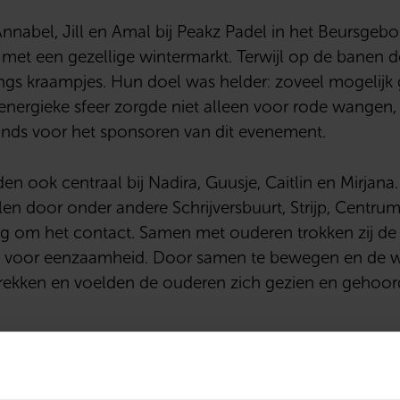
nnabel, Jill en Amal bij Peakz Padel in het Beursgeb
et een gezellige wintermarkt. Terwijl op de banen d
ngs kraampjes. Hun doel was helder: zoveel mogelijk
 energieke sfeer zorgde niet alleen voor rode wangen
nds voor het sponsoren van dit evenement.
n ook centraal bij Nadira, Guusje, Caitlin en Mirjana
dalen door onder andere Schrijversbuurt, Strijp, Centr
ng om het contact. Samen met ouderen trokken zij de w
acht voor eenzaamheid. Door samen te bewegen en de w
rekken en voelden de ouderen zich gezien en gehoor
oten door Fee, Jolijn, Maud en Nienke met hun eveneme
 een mooie bijdrage van het DELA Fonds én Bloemiste