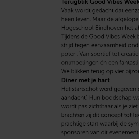
Terugblik Good Vibes Week
Vaak wordt gedacht dat eenza
heen leven. Maar de afgelop
Hogeschool Eindhoven het ab
Tijdens de Good Vibes Week bu
strijd tegen eenzaamheid onde
poten. Van sportief tot creatie
ontmoetingen én een fantasti
We blikken terug op vier bijz
Diner met je hart
Het startschot werd gegeven d
aandacht’. Hun boodschap was
wordt pas zichtbaar als je zie
brachten zij dit concept tot 
prachtige start waarbij de sy
sponsoren van dit evenement