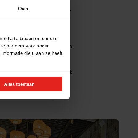
het genot van een hapje,
Over
n door werd er gelachen en
oral een middag waarop
 media te bieden en om ons
ze partners voor social
 zich inzetten, er hele mooi
nformatie die u aan ze heeft
 Boules en Peakz Padel) en
seren. Want zoals deze week
Alles toestaan