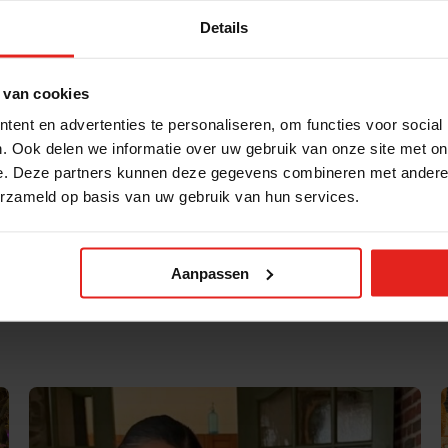
g en oud samenkwamen om te bloemschikken. Onder 
Details
 generaties met elkaar verbonden. Tussen de bloeme
et alleen een tafel vol prachtige boeketten, maar vo
 van cookies
 zijn
ent en advertenties te personaliseren, om functies voor social
. Ook delen we informatie over uw gebruik van onze site met on
wederom diep geraakt. Het laat zien dat als jongeren
e. Deze partners kunnen deze gegevens combineren met andere i
le studenten, partners (zoals het DELA Fonds, Mooie
erzameld op basis van uw gebruik van hun services.
ken.
 kunnen wij weer talloze nieuwe ontmoetingen reali
zich alleen.
Aanpassen