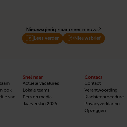
Nieuwsgierig naar meer nieuws?
Lees verder
Nieuwsbrief
Snel naar
Contact
nzaam
Actuele vacatures
Contact
om ook
Lokale teams
Verantwoording
ltje van
Pers en media
Klachtenprocedure
Jaarverslag 2025
Privacyverklaring
Opzeggen