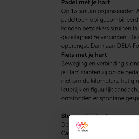
Padel met je hart
Op 13 januari organiseerden A
padeltoernooi gecombineerd m
konden bezoekers struinen la
gezelligheid te verbinden. De
opbrengst. Dank aan DELA Fo
Fiets met je hart
Beweging en verbinding stonde
je Hart’ stapten zij op de pe
niet om de kilometers; het gi
letterlijk en figuurlijk aand
ontstonden er spontane gesp
Bloei met je hart
De week werd kleurrijk afgesl
Café ’t Rozenknopje. Dankzij