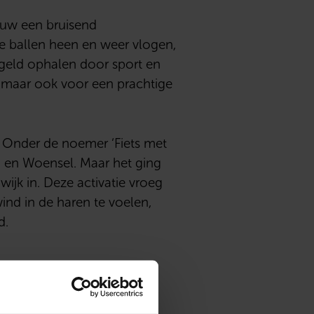
ouw een bruisend
e ballen heen en weer vlogen,
 geld ophalen door sport en
, maar ook voor een prachtige
. Onder de noemer ‘Fiets met
um en Woensel. Maar het ging
ijk in. Deze activatie vroeg
ind in de haren te voelen,
d.
nt ‘Bloei met je hart’ bij
rij Pasmans konden zij een