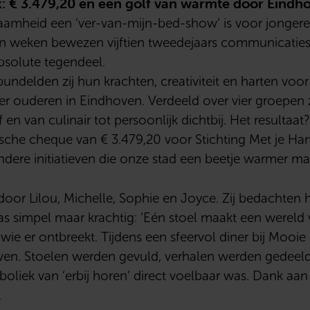
: € 3.479,20 en een golf van warmte door Eindh
amheid een ‘ver-van-mijn-bed-show’ is voor jongeren
en weken bewezen vijftien tweedejaars communicatie
solute tegendeel.
ndelden zij hun krachten, creativiteit en harten voor
r ouderen in Eindhoven. Verdeeld over vier groepen ze
f en van culinair tot persoonlijk dichtbij. Het resultaa
sche cheque van € 3.479,20 voor Stichting Met je Har
ondere initiatieven die onze stad een beetje warmer ma
oor Lilou, Michelle, Sophie en Joyce. Zij bedachten 
 simpel maar krachtig: ‘Eén stoel maakt een wereld 
t wie er ontbreekt. Tijdens een sfeervol diner bij Mooi
leven. Stoelen werden gevuld, verhalen werden gedeel
mboliek van ‘erbij horen’ direct voelbaar was. Dank a
.