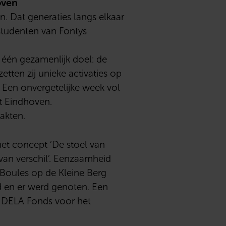
oven
. Dat generaties langs elkaar
studenten van Fontys
 één gezamenlijk doel: de
tten zij unieke activaties op
t? Een onvergetelijke week vol
t Eindhoven.
akten.
het concept ‘De stoel van
van verschil’. Eenzaamheid
e Boules op de Kleine Berg
d en er werd genoten. Een
an DELA Fonds voor het