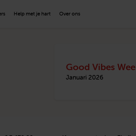
ers
Help met je hart
Over ons
Good Vibes Week
Januari 2026