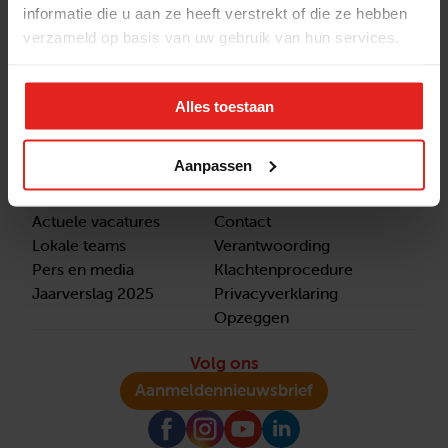
informatie die u aan ze heeft verstrekt of die ze hebben
verzameld op basis van uw gebruik van hun services.
Stichting Met je hart
Stichting Met je hart laat ouderen die zich
eenzaam voelen weer genieten en inspireert
Alles toestaan
anderen om ook in actie te komen. Trotse
winnaar van het Appeltje van Oranje.
Aanpassen
Snel naar
Contact
Actuele vacatures
Contact
Lokale teams
Verantwoording
Pers en media
Klachtenprocedure
Jaarverslag 2025
Privacyverklaring
Opzeggen
Volg ons
Aanmelden
nieuwsbrief