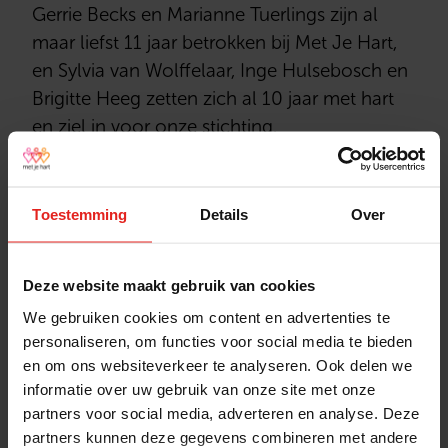
Gerrie Becks en Marianne Tuerlings zijn al
maar liefst 11 jaar betrokken bij Met Je Hart,
en Sylvia van Wolffelaar, Inge Hulsebosch en
Brigitte Heeg zetten zich al 10 jaar met hart
en ziel in voor onze stichting.
Om hen te bedanken voor hun jarenlange
toewijding en liefdevolle inzet, werden, zij
feestelijk in het zonnetje gezet. Helaas
Toestemming
Details
Over
konden Inge en Brigitte niet live aanwezig zijn
maar iedereen ontvangt een welverdiende
Deze website maakt gebruik van cookies
oorkonde én een prachtige kandelaar als
We gebruiken cookies om content en advertenties te
dank voor alles wat zij betekenen.
personaliseren, om functies voor social media te bieden
Vrijwilligers zoals zij maken het verschil.
en om ons websiteverkeer te analyseren. Ook delen we
Samen brengen we licht en verbinding in het
informatie over uw gebruik van onze site met onze
leven van ouderen.
partners voor social media, adverteren en analyse. Deze
partners kunnen deze gegevens combineren met andere