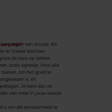
zorgelijk?
best tegen een stootje. Als
le en fysieke klachten
root de kans op ziektes.
en, zoals agressie. Voor alle
t trainen, om het goed te
 aangewezen is, en
e gedragen. Je bent dan zó
nder niet meer in jouw wereld
eid is om die eenzaamheid te