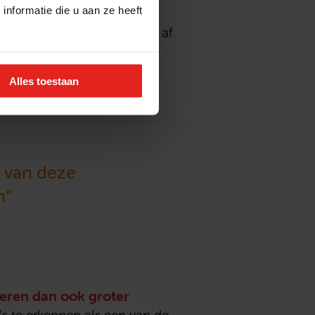
nformatie die u aan ze heeft
er voor zichzelf. Want wat
 geestelijk en lichamelijk af.
eigenlijk is. We laten het
Alles toestaan
 van deze
n”
eren dan ook groter