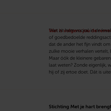
Wat is volgens jou de rem
“Het zit hem vooral in de kwa
of goedbedoelde reddingsactie
dat de ander het fijn vindt om
zulke mooie verhalen vertelt
Maar óók de kleinere gebaren
laat weten? Zonde eigenlijk, wa
hij of zij ertoe doet. Dát is uite
Stichting Met je hart bre