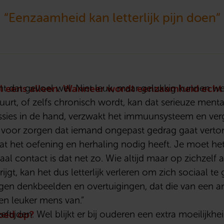
“Eenzaamheid kan letterlijk pijn doen”
l eens alleen. Wanneer wordt eenzaamheid echt 
t dat gevoel wel. Niet leuk, maar gelukkig kunnen we 
urt, of zelfs chronisch wordt, kan dat serieuze menta
ssies in de hand, verzwakt het immuunsysteem en verg
ok voor zorgen dat iemand ongepast gedrag gaat verton
at het oefening en herhaling nodig heeft. Je moet he
al contact is dat net zo. Wie altijd maar op zichzelf
ijgt, kan het dus letterlijk verleren om zich sociaal t
igen denkbeelden en overtuigingen, dat die van een a
een leuker mens van.”
loed op?
eftijden. Wel blijkt er bij ouderen een extra moeilijkh