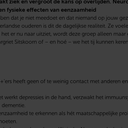
kt ziek en vergroot de kans op overlijden. Neu
en fysieke effecten van eenzaamheid
en dat je niet meedoet en dat niemand op jouw geze
landse ouderen is dit de dagelijkse realiteit. Ze voel
ls het er nu naar uitziet, wordt deze groep alleen maa
griet Sitskoorn of – en hoé – we het tij kunnen keren
+’ers heeft geen of te weinig contact met anderen en
t werkt depressies in de hand, verzwakt het immuun
n dementie.
eenzaamheid te erkennen als hét maatschappelijke pro
moeten.