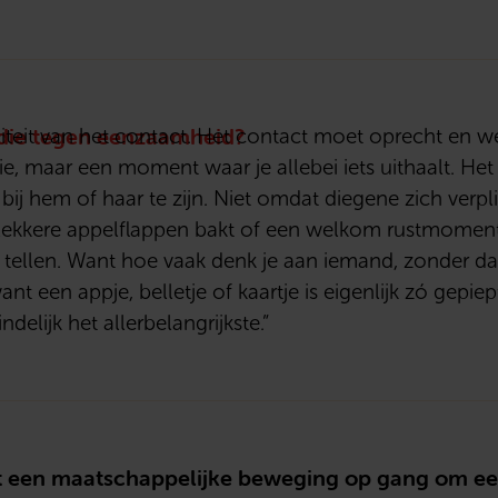
edie tegen eenzaamheid?
liteit van het contact. Het contact moet oprecht en we
, maar een moment waar je allebei iets uithaalt. Het 
 bij hem of haar te zijn. Niet omdat diegene zich verp
, lekkere appelflappen bakt of een welkom rustmoment
 tellen. Want hoe vaak denk je aan iemand, zonder da
nt een appje, belletje of kaartje is eigenlijk zó gepie
indelijk het allerbelangrijkste.”
ngt een maatschappelijke beweging op gang om 