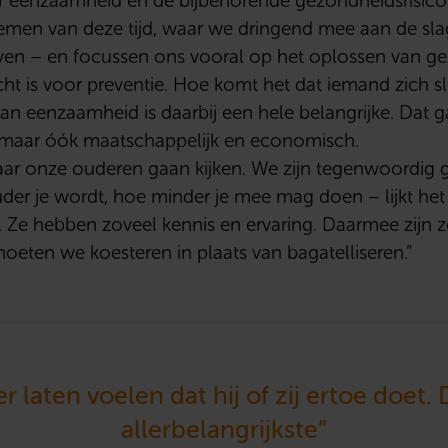
or eenzaamheid en de bijbehorende gezondheidsrisico’
emen van deze tijd, waar we dringend mee aan de sla
ven – en focussen ons vooral op het oplossen van g
ht is voor preventie. Hoe komt het dat iemand zich s
 eenzaamheid is daarbij een hele belangrijke. Dat ga
, maar óók maatschappelijk en economisch.
aar onze ouderen gaan kijken. We zijn tegenwoordig
der je wordt, hoe minder je mee mag doen – lijkt het w
 Ze hebben zoveel kennis en ervaring. Daarmee zijn ze
oeten we koesteren in plaats van bagatelliseren.”
 laten voelen dat hij of zij ertoe doet. 
allerbelangrijkste”