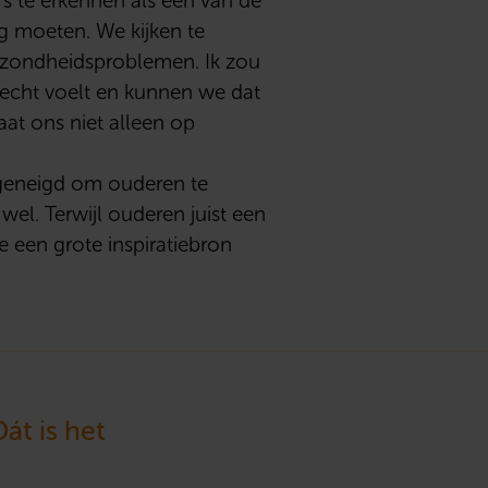
s te erkennen als een van de
g moeten. We kijken te
ezondheidsproblemen. Ik zou
lecht voelt en kunnen we dat
at ons niet alleen op
 geneigd om ouderen te
el. Terwijl ouderen juist een
 een grote inspiratiebron
Dát is het