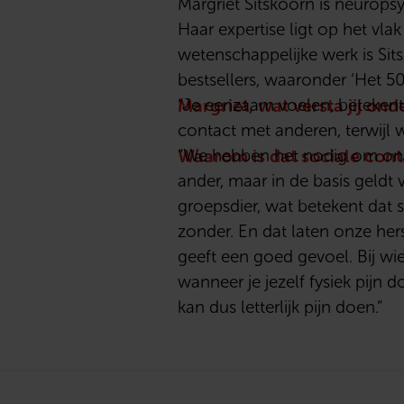
Margriet Sitskoorn is neurops
Haar expertise ligt op het vl
wetenschappelijke werk is Sit
bestsellers, waaronder ‘Het 50+
Margriet, wat versta jij o
“Je eenzaam voelen, betekent
contact met anderen, terwijl 
Waarom is dat sociale cont
“We hebben het nodig om ons 
ander, maar in de basis geldt
groepsdier, wat betekent dat 
zonder. En dat laten onze herse
geeft een goed gevoel. Bij wie
wanneer je jezelf fysiek pijn
kan dus letterlijk pijn doen.”