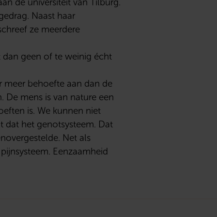
n de universiteit van Tilburg.
 gedrag. Naast haar
 schreef ze meerdere
 dan geen of te weinig écht
er meer behoefte aan dan de
n. De mens is van nature een
oeften is. We kunnen niet
elt dat het genotsysteem. Dat
enovergestelde. Net als
et pijnsysteem. Eenzaamheid