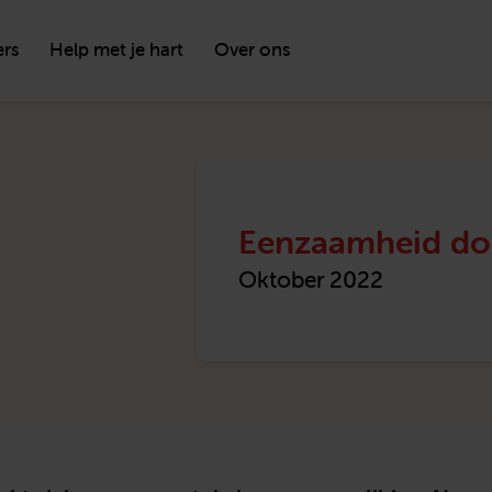
ers
Help met je hart
Over ons
Eenzaamheid doe
Oktober 2022