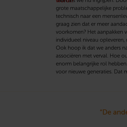
wordt?
“Niet als we nú ingrijpen. Do
grote maatschappelijke probl
technisch naar een mensenle
graag zien dat er meer aandac
voorkomen? Het aanpakken van
individueel niveau opleveren
Ook hoop ik dat we anders n
associëren met verval. Hoe ou
enorm belangrijke rol hebben.
voor nieuwe generaties. Dat m
“De ander