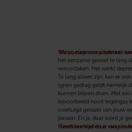
We voelen ons allemaal we
“Klopt, nagenoeg iedereen ken
het eenzame gevoel te lang du
veroorzaken. Het werkt depre
Te lang alleen zijn, kan er o
typen gedrag geldt namelijk d
kunnen blijven doen. Met socia
bijvoorbeeld nooit tegengas kr
overtuigd geraakt van jouw e
passen. En ja, daar word je g
Heeft leeftijd daar nog inv
“Eenzaam voelen is van alle le