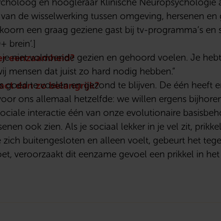
ycholoog en hoogleraar Klinische Neuropsychologie aa
ak van de wisselwerking tussen omgeving, hersenen en
skoorn een graag geziene gast bij tv-programma’s en
 brein’.]
nder eenzaamheid?
 je niet voldoende gezien en gehoord voelen. Je hebt
wij mensen dat juist zo hard nodig hebben.”
act dan zo belangrijk?
goed te voelen en gezond te blijven. De één heeft 
 voor ons allemaal hetzelfde: we willen ergens bijhore
sociale interactie één van onze evolutionaire basisbeh
nen ook zien. Als je sociaal lekker in je vel zit, prikk
 zich buitengesloten en alleen voelt, gebeurt het teg
 doet, veroorzaakt dit eenzame gevoel een prikkel in h