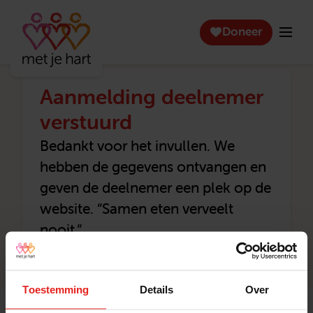
Doneer
Aanmelding deelnemer
verstuurd
Bedankt voor het invullen. We
hebben de gegevens ontvangen en
geven de deelnemer een plek op de
website. “Samen eten verveelt
nooit.”
Toestemming
Details
Over