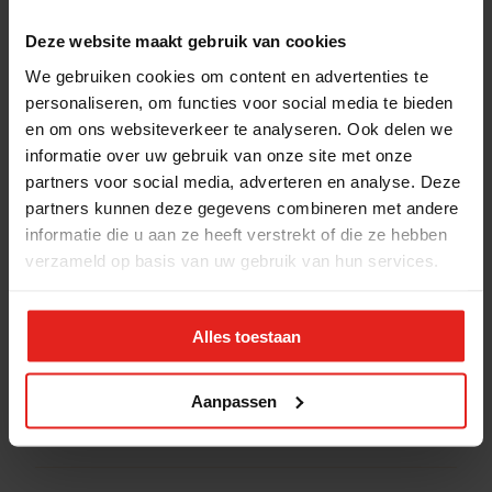
Stichting Met je hart
Stichting Met je hart laat ouderen die zich
Deze website maakt gebruik van cookies
eenzaam voelen weer genieten en inspireert
We gebruiken cookies om content en advertenties te
anderen om ook in actie te komen. Trotse
personaliseren, om functies voor social media te bieden
winnaar van het Appeltje van Oranje.
en om ons websiteverkeer te analyseren. Ook delen we
informatie over uw gebruik van onze site met onze
Snel naar
Contact
partners voor social media, adverteren en analyse. Deze
Actuele vacatures
Contact
partners kunnen deze gegevens combineren met andere
Lokale teams
Verantwoording
informatie die u aan ze heeft verstrekt of die ze hebben
Pers en media
Klachtenprocedure
verzameld op basis van uw gebruik van hun services.
Jaarverslag 2025
Privacyverklaring
Opzeggen
Alles toestaan
Volg ons
Aanmelden
nieuwsbrief
Aanpassen