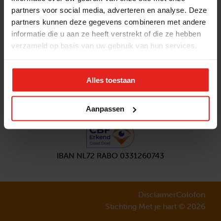
partners voor social media, adverteren en analyse. Deze
Volg ons
partners kunnen deze gegevens combineren met andere
Aanmelden
nieuwsbrief
informatie die u aan ze heeft verstrekt of die ze hebben
verzameld op basis van uw gebruik van hun services.
Alles toestaan
Aanpassen
IBAN NL72 RABO 0331260743
Disclaimer
Colofon
Stichting Met je hart © 2026