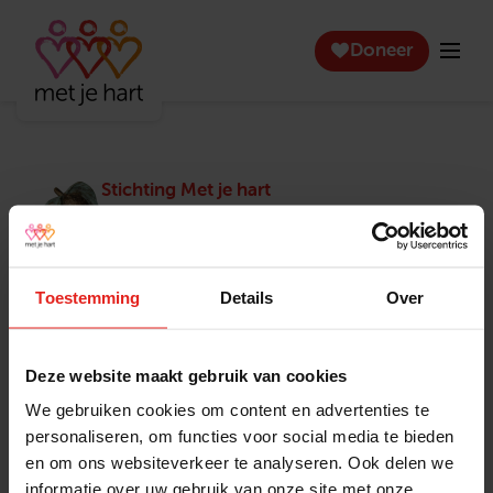
Doneer
Stichting Met je hart
Stichting Met je hart laat ouderen die zich
eenzaam voelen weer genieten en inspireert
anderen om ook in actie te komen. Trotse
winnaar van het Appeltje van Oranje.
Toestemming
Details
Over
Snel naar
Contact
Actuele vacatures
Contact
Deze website maakt gebruik van cookies
Lokale teams
Verantwoording
We gebruiken cookies om content en advertenties te
Pers en media
Klachtenprocedure
personaliseren, om functies voor social media te bieden
Jaarverslag 2025
Privacyverklaring
en om ons websiteverkeer te analyseren. Ook delen we
Opzeggen
informatie over uw gebruik van onze site met onze