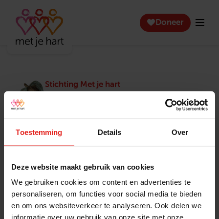
Doneer
Stichting Met je hart
Stichting Met je hart laat ouderen die zich
eenzaam voelen weer genieten en inspireert
anderen om ook in actie te komen. Trotse
winnaar van het Appeltje van Oranje.
Toestemming
Details
Over
Snel naar
Contact
Actuele vacatures
Contact
Deze website maakt gebruik van cookies
Lokale teams
Verantwoording
We gebruiken cookies om content en advertenties te
Pers en media
Klachtenprocedure
personaliseren, om functies voor social media te bieden
Jaarverslag 2025
Privacyverklaring
en om ons websiteverkeer te analyseren. Ook delen we
Opzeggen
informatie over uw gebruik van onze site met onze