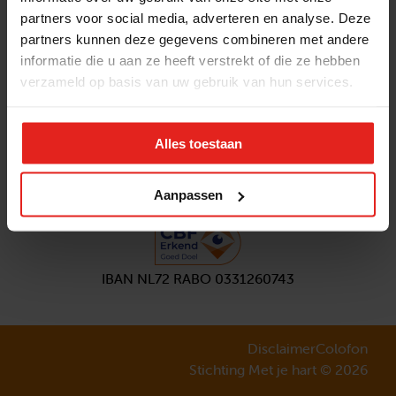
partners voor social media, adverteren en analyse. Deze
Volg ons
partners kunnen deze gegevens combineren met andere
Aanmelden
nieuwsbrief
informatie die u aan ze heeft verstrekt of die ze hebben
verzameld op basis van uw gebruik van hun services.
Alles toestaan
Aanpassen
IBAN NL72 RABO 0331260743
Disclaimer
Colofon
Stichting Met je hart © 2026