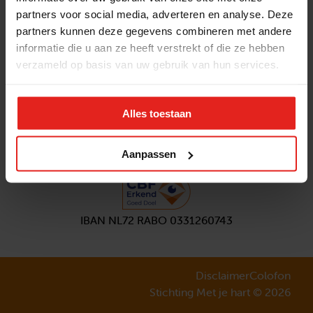
partners voor social media, adverteren en analyse. Deze
Volg ons
partners kunnen deze gegevens combineren met andere
Aanmelden
nieuwsbrief
informatie die u aan ze heeft verstrekt of die ze hebben
verzameld op basis van uw gebruik van hun services.
Alles toestaan
Aanpassen
IBAN NL72 RABO 0331260743
Disclaimer
Colofon
Stichting Met je hart © 2026