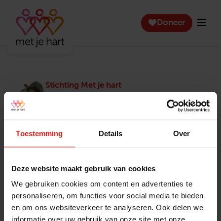
Doneer
Stichting Met je hart
Stichting Met je hart laat ouderen die zich
eenzaam voelen weer genieten en inspireert
anderen om ook in actie te komen. Trotse
winnaar van het Appeltje van Oranje.
Toestemming
Details
Over
Snel naar
Contact
Actuele vacatures
Contact
Deze website maakt gebruik van cookies
Lokale teams
Verantwoording
We gebruiken cookies om content en advertenties te
Pers en media
Klachtenprocedure
personaliseren, om functies voor social media te bieden
Jaarverslag 2025
Privacyverklaring
en om ons websiteverkeer te analyseren. Ook delen we
Opzeggen
informatie over uw gebruik van onze site met onze