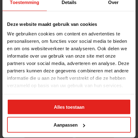
Ook vanuit mijn vrijwilligerswerk als
Toestemming
Details
Over
ouderadviseur bij de gemeente heb ik een
signalerende functie. Is er een hulpvraag?
Deze website maakt gebruik van cookies
Dan probeer ik de behoeften van een oudere
We gebruiken cookies om content en advertenties te
in kaart te brengen. Dit doe ik niet volgens
personaliseren, om functies voor social media te bieden
strenge criteria, maar op gevoel. Want wat is
en om ons websiteverkeer te analyseren. Ook delen we
precies eenzaamheid? Elke avond alleen met
informatie over uw gebruik van onze site met onze
een bord op de bank eten, vind ik in ieder
partners voor social media, adverteren en analyse. Deze
geval een heel goede reden om gezellig aan
partners kunnen deze gegevens combineren met andere
informatie die u aan ze heeft verstrekt of die ze hebben
te schuiven bij Met je hart.”
verzameld op basis van uw gebruik van hun services.
Alles toestaan
Nieuwsgierig naar meer inspirerende verhalen?
Vrijwilligers
Ouderen
Aanpassen
Doorverwijzers
Supporters