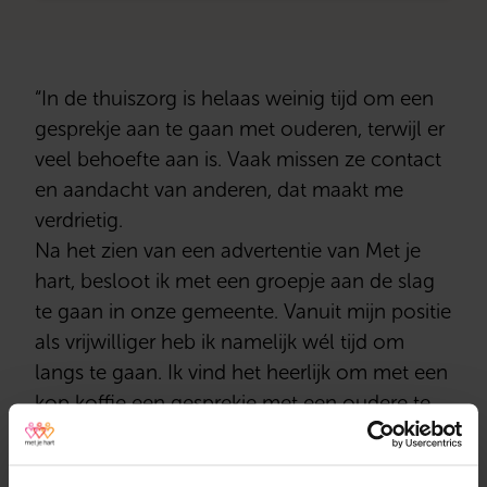
“In de thuiszorg is helaas weinig tijd om een
gesprekje aan te gaan met ouderen, terwijl er
veel behoefte aan is. Vaak missen ze contact
en aandacht van anderen, dat maakt me
verdrietig.
Na het zien van een advertentie van Met je
hart, besloot ik met een groepje aan de slag
te gaan in onze gemeente. Vanuit mijn positie
als vrijwilliger heb ik namelijk wél tijd om
langs te gaan. Ik vind het heerlijk om met een
kop koffie een gesprekje met een oudere te
hebben. Ze fleuren direct op en zijn zo
dankbaar!