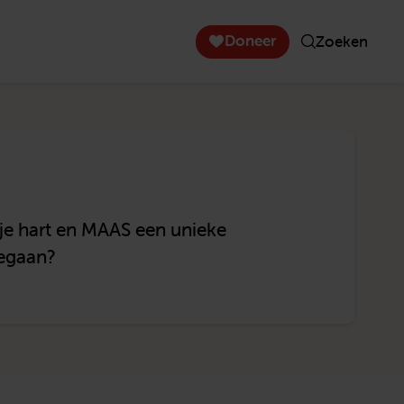
Doneer
Zoeken
t je hart en MAAS een unieke
egaan?