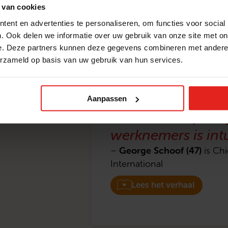
 van cookies
ent en advertenties te personaliseren, om functies voor social
. Ook delen we informatie over uw gebruik van onze site met on
e. Deze partners kunnen deze gegevens combineren met andere i
erzameld op basis van uw gebruik van hun services.
“Met je hart heeft
Aanpassen
werkvloer impact 
werknemers is intus
George Schoof (47)
–
is Chi
International
Lees het verhaal