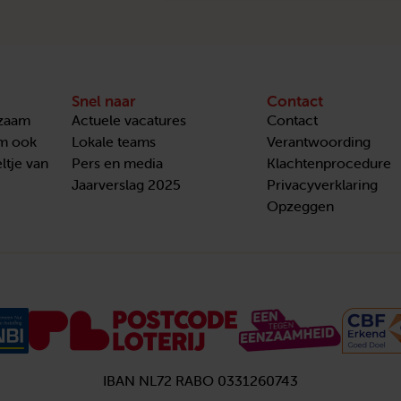
Snel naar
Contact
nzaam
Actuele vacatures
Contact
om ook
Lokale teams
Verantwoording
ltje van
Pers en media
Klachtenprocedure
Jaarverslag 2025
Privacyverklaring
Opzeggen
IBAN NL72 RABO 0331260743