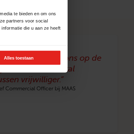
 media te bieden en om ons
ze partners voor social
nformatie die u aan ze heeft
 trouwens ook bij ons op de
Alles toestaan
gemaakt: een aantal
sen vrijwilliger.”
ef Commercial Officer bij MAAS