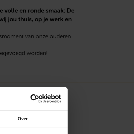
e volle en ronde smaak: De
j jou thuis, op je werk en
luksmoment van onze ouderen.
oegevoegd worden!
ffie met de
Over
oglanden van