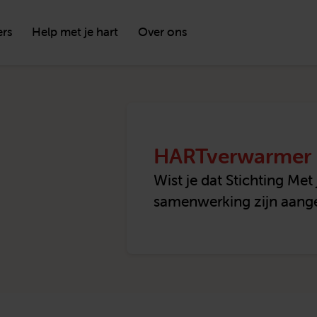
ers
Help met je hart
Over ons
HARTverwarmer
Wist je dat Stichting Me
samenwerking zijn aang